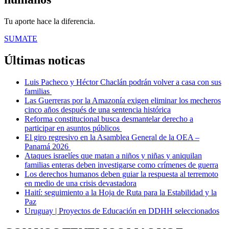
Tu aporte hace la diferencia.
SUMATE
Últimas noticas
Luis Pacheco y Héctor Chaclán podrán volver a casa con sus
familias
Las Guerreras por la Amazonía exigen eliminar los mecheros
cinco años después de una sentencia histórica
Reforma constitucional busca desmantelar derecho a
participar en asuntos públicos
El giro regresivo en la Asamblea General de la OEA –
Panamá 2026
Ataques israelíes que matan a niños y niñas y aniquilan
familias enteras deben investigarse como crímenes de guerra
Los derechos humanos deben guiar la respuesta al terremoto
en medio de una crisis devastadora
Haití: seguimiento a la Hoja de Ruta para la Estabilidad y la
Paz
Uruguay | Proyectos de Educación en DDHH seleccionados