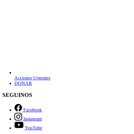
Acciones Urgentes
opens
DONAR
in
a
SEGUINOS
new
tab
Facebook
Instagram
YouTube