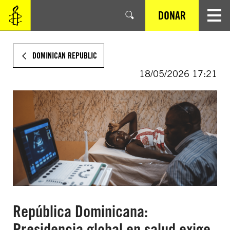
SALTAR
DONAR
AL
CONTENIDO
PRINCIPAL
DOMINICAN REPUBLIC
18/05/2026 17:21
República Dominicana:
Presidencia global en salud exige