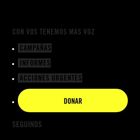
CON VOS TENEMOS MAS VOZ
CAMPAÑAS
INFORMES
ACCIONES URGENTES
opens
DONAR
in
a
new
SEGUINOS
tab