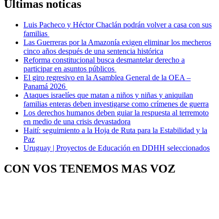
Últimas noticas
Luis Pacheco y Héctor Chaclán podrán volver a casa con sus
familias
Las Guerreras por la Amazonía exigen eliminar los mecheros
cinco años después de una sentencia histórica
Reforma constitucional busca desmantelar derecho a
participar en asuntos públicos
El giro regresivo en la Asamblea General de la OEA –
Panamá 2026
Ataques israelíes que matan a niños y niñas y aniquilan
familias enteras deben investigarse como crímenes de guerra
Los derechos humanos deben guiar la respuesta al terremoto
en medio de una crisis devastadora
Haití: seguimiento a la Hoja de Ruta para la Estabilidad y la
Paz
Uruguay | Proyectos de Educación en DDHH seleccionados
CON VOS TENEMOS MAS VOZ