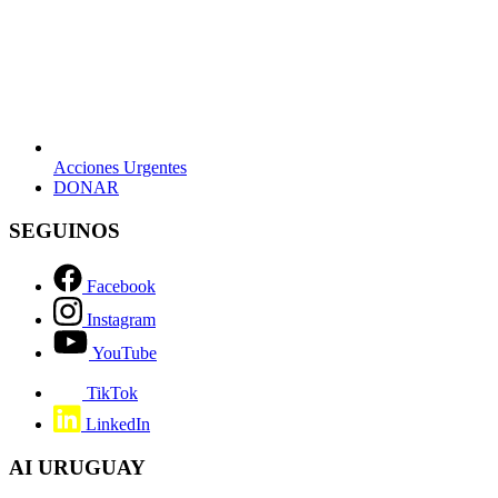
Acciones Urgentes
opens
DONAR
in
a
SEGUINOS
new
tab
Facebook
Instagram
YouTube
TikTok
LinkedIn
AI URUGUAY