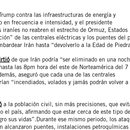
Trump contra las infraestructuras de energía y
 en frecuencia e intensidad, y el presidente
s iraníes no reabren el estrecho de Ormuz, Estados
ión” de las centrales eléctricas y los puentes del p
ardear Irán hasta “devolverlo a la Edad de Piedr
rtió
de que Irán podría “ser eliminado en una noch
s hasta las 8pm hora del este de Norteamérica del 7
Además, aseguró que cada una de las centrales
erían “incendiados, volados y jamás podrán volver a
ó
a la población civil, sin más precisiones, que evit
odo el país, afirmando que estar cerca de este tipo d
igro sus vidas”.Durante ese mismo periodo, los ata
án alcanzaron puentes, instalaciones petroquímicas