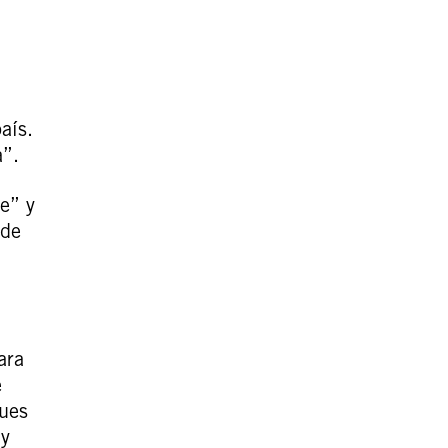
aís.
a”.
e” y
 de
ara
e
ques
 y