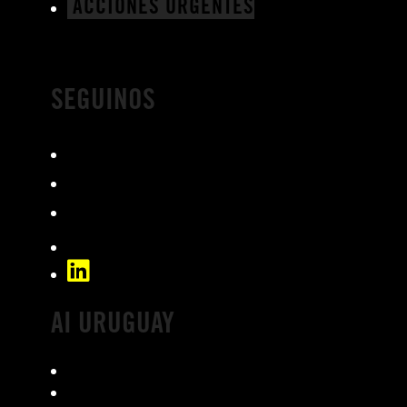
ACCIONES URGENTES
SEGUINOS
Facebook
Instagram
YouTube
TikTok
LinkedIn
AI URUGUAY
¿Quiénes somos?
Comunidad