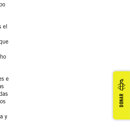
upo
 el
 que
cho
es e
as
idas
DONAR
mos
a y