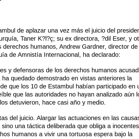
tambul de aplazar una vez más el juicio del preside
rquía, Taner K?l?ç; su ex directora, ?dil Eser, y o
s derechos humanos, Andrew Gardner, director de
uía de Amnistía Internacional, ha declarado:
sores y defensoras de los derechos humanos acusa
 ha quedado demostrado en vistas anteriores la
s de que los 10 de Estambul habían participado en 
eíble que las autoridades no hayan analizado aún l
los detuvieron, hace casi año y medio.
tas del juicio. Alargar las actuaciones en las causa
 sino una táctica deliberada que obliga a inocentes
hos humanos a vivir una tortuosa espera bajo la