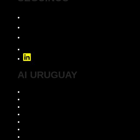
Facebook
Instagram
YouTube
TikTok
LinkedIn
AI URUGUAY
¿Quiénes somos?
Comunidad
Estatutos
Código de ética
Pautas para espacios seguros
Consultas
Whatsapp