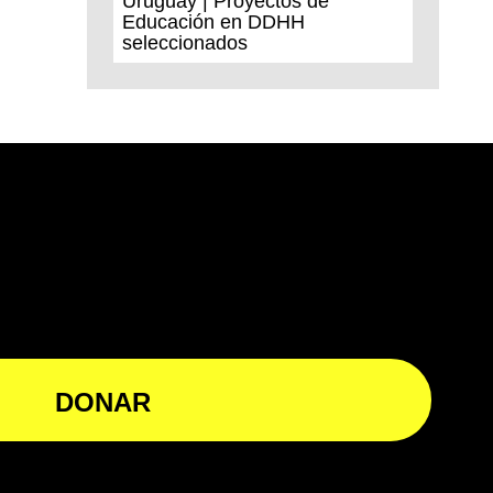
Uruguay | Proyectos de
Educación en DDHH
seleccionados
opens
DONAR
in
a
new