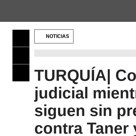
SALTAR
AL
CONTENIDO
PRINCIPAL
NOTICIAS
TURQUÍA| Con
judicial mien
siguen sin p
contra Taner 