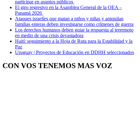
participar en asuntos públicos
El giro regresivo en la Asamblea General de la OEA –
Panamá 2026
Ataques israelíes que matan a niños y niñas y aniquilan
familias enteras deben investigarse como crímenes de guerra
Los derechos humanos deben guiar la respuesta al terremoto
en medio de una crisis devastadora
Haití: seguimiento a la Hoja de Ruta para la Estabilidad y la
Paz
Uruguay | Proyectos de Educación en DDHH seleccionados
CON VOS TENEMOS MAS VOZ