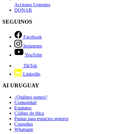
Acciones Urgentes
opens
DONAR
in
a
SEGUINOS
new
tab
Facebook
Instagram
YouTube
TikTok
LinkedIn
AI URUGUAY
¿Quiénes somos?
Comunidad
Estatutos
Código de ética
Pautas para espacios seguros
Consultas
Whatsapp